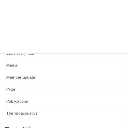
CO2
EHD
Event
General
Laboratory visit
Media
Member update
Prize
Publications
Thermoacoustics