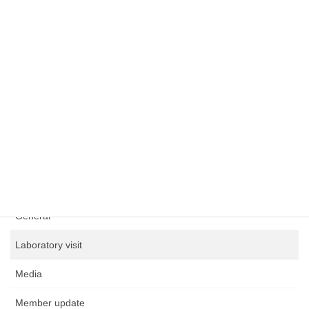
研究室公開
2026年3月3日
カテゴリー
Aeroacoustics
CO2
EHD
Event
General
Laboratory visit
Media
Member update