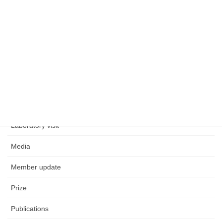
カテゴリー
Aeroacoustics
CO2
EHD
Event
General
Laboratory visit
Media
Member update
Prize
Publications