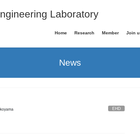
ngineering Laboratory
Home
Research
Member
Join u
News
EHD
okoyama