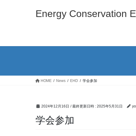
コ
ナ
ン
ビ
Energy Conservation E
テ
ゲ
ン
ー
ツ
シ
へ
ョ
ス
ン
キ
に
ッ
移
プ
動
HOME
News
EHD
学会参加
2024年12月16日
/ 最終更新日時 :
2025年5月31日
y
学会参加