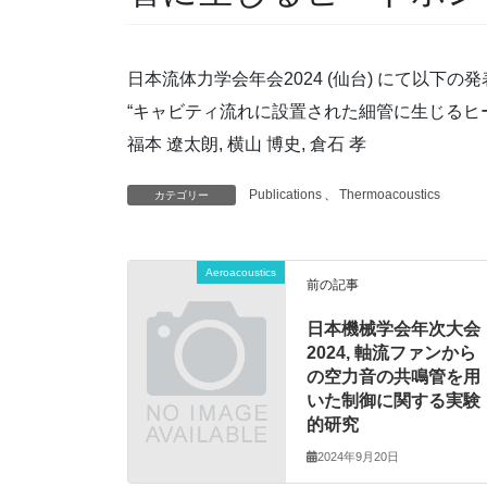
日本流体力学会年会2024 (仙台) にて以下の
“キャビティ流れに設置された細管に生じるヒ
福本 遼太朗, 横⼭ 博史, 倉⽯ 孝
Publications
、
Thermoacoustics
カテゴリー
Aeroacoustics
前の記事
日本機械学会年次大会
2024, 軸流ファンから
の空力音の共鳴管を用
いた制御に関する実験
的研究
2024年9月20日