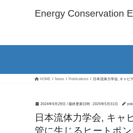
コ
ナ
ン
ビ
Energy Conservation E
テ
ゲ
ン
ー
ツ
シ
へ
ョ
ス
ン
キ
に
ッ
移
プ
動
HOME
News
Publications
日本流体力学会, キャ
2024年9月29日
/ 最終更新日時 :
2025年5月31日
yo
日本流体力学会, キ
管に生じるヒートポン