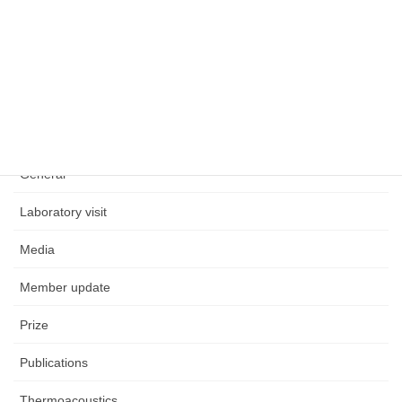
Aeroacoustics
CO2
EHD
Event
General
Laboratory visit
Media
Member update
Prize
Publications
Thermoacoustics