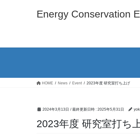
コ
ナ
ン
ビ
Energy Conservation E
テ
ゲ
ン
ー
ツ
シ
へ
ョ
ス
ン
キ
に
ッ
移
プ
動
HOME
News
Event
2023年度 研究室打ち上げ
2024年3月13日
/ 最終更新日時 :
2025年5月31日
yo
2023年度 研究室打ち