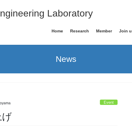
ngineering Laboratory
Home
Research
Member
Join u
News
Event
koyama
上げ