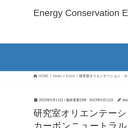
コ
ナ
ン
ビ
Energy Conservation E
テ
ゲ
ン
ー
ツ
シ
へ
ョ
ス
ン
キ
に
ッ
移
プ
動
HOME
News
Event
研究室オリエンテーション カ
2023年5月11日
/ 最終更新日時 :
2023年5月11日
stu
研究室オリエンテーシ
カーボンニュートラル